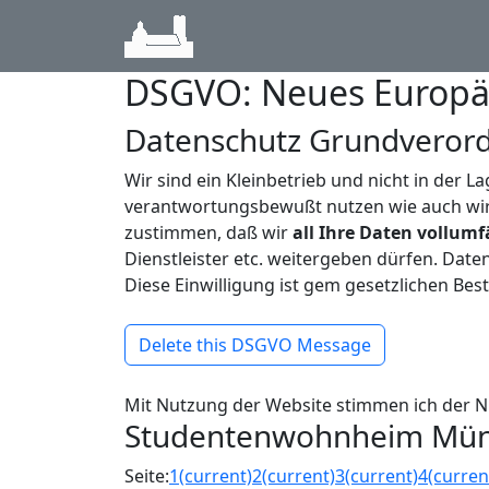
DSGVO: Neues Europä
Datenschutz Grundveror
Wir sind ein Kleinbetrieb und nicht in der 
verantwortungsbewußt nutzen wie auch wir
zustimmen, daß wir
all Ihre Daten vollum
Dienstleister etc. weitergeben dürfen. Date
Diese Einwilligung ist gem gesetzlichen Be
Delete this DSGVO Message
Mit Nutzung der Website stimmen ich der N
Studentenwohnheim Münc
Seite:
1
(current)
2
(current)
3
(current)
4
(curren