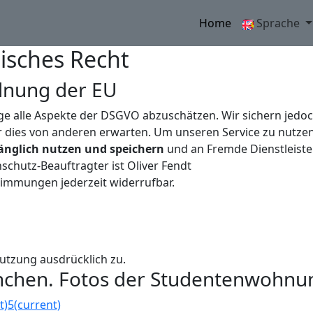
Home
Sprache
isches Recht
dnung der EU
Lage alle Aspekte der DSGVO abzuschätzen. Wir sichern jedoc
 dies von anderen erwarten. Um unseren Service zu nutze
fänglich nutzen und speichern
und an Fremde Dienstleiste
nschutz-Beauftragter ist Oliver Fendt
stimmungen jederzeit widerrufbar.
utzung ausdrücklich zu.
hen. Fotos der Studentenwohnu
t)
5
(current)