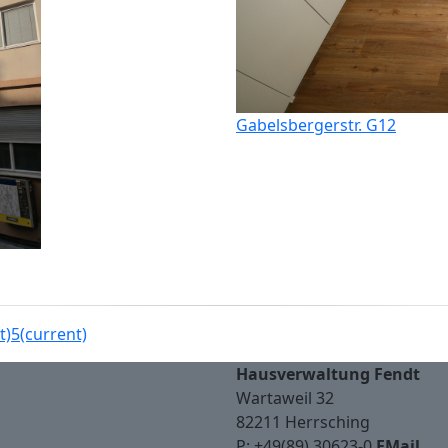
Gabelsbergerstr. G12
t)
5
(current)
Hausverwaltung Fendt
Wartaweil 32
82211 Herrsching
P:
+49(89) 30623-0
EMail