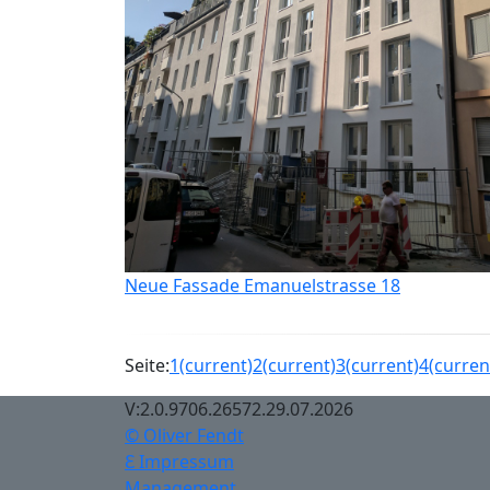
Neue Fassade Emanuelstrasse 18
Seite:
1
(current)
2
(current)
3
(current)
4
(curren
V:2.0.9706.26572.29.07.2026
© Oliver Fendt
Ɛ Impressum
Management