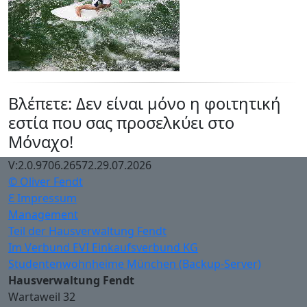
Βλέπετε: Δεν είναι μόνο η φοιτητική
εστία που σας προσελκύει στο
Μόναχο!
V:2.0.9706.26572.29.07.2026
© Oliver Fendt
Ɛ Impressum
Management
Teil der Hausverwaltung Fendt
Im Verbund EVI Einkaufsverbund KG
Studentenwohnheime München (Backup-Server)
Hausverwaltung Fendt
Wartaweil 32