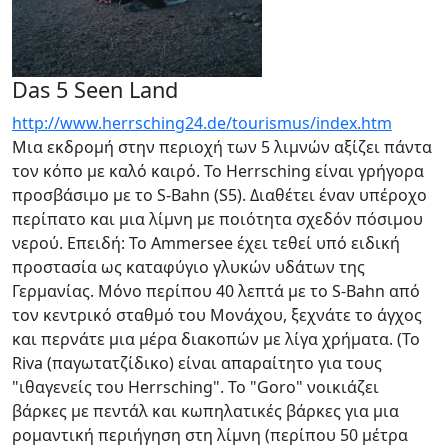
Das 5 Seen Land
http://www.herrsching24.de/tourismus/index.htm
Μια εκδρομή στην περιοχή των 5 λιμνών αξίζει πάντα
τον κόπο με καλό καιρό. Το Herrsching είναι γρήγορα
προσβάσιμο με το S-Bahn (S5). Διαθέτει έναν υπέροχο
περίπατο και μια λίμνη με ποιότητα σχεδόν πόσιμου
νερού. Επειδή: Το Ammersee έχει τεθεί υπό ειδική
προστασία ως καταφύγιο γλυκών υδάτων της
Γερμανίας. Μόνο περίπου 40 λεπτά με το S-Bahn από
τον κεντρικό σταθμό του Μονάχου, ξεχνάτε το άγχος
και περνάτε μια μέρα διακοπών με λίγα χρήματα. (Το
Riva (παγωτατζίδικο) είναι απαραίτητο για τους
"ιθαγενείς του Herrsching". Το "Goro" νοικιάζει
βάρκες με πεντάλ και κωπηλατικές βάρκες για μια
ρομαντική περιήγηση στη λίμνη (περίπου 50 μέτρα