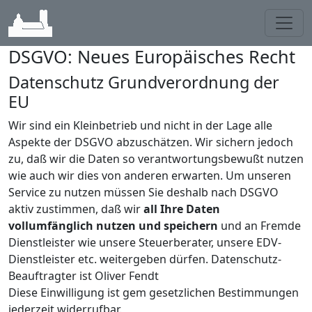
Toggl
DSGVO: Neues Europäisches Recht
Datenschutz Grundverordnung der
EU
Wir sind ein Kleinbetrieb und nicht in der Lage alle
Aspekte der DSGVO abzuschätzen. Wir sichern jedoch
zu, daß wir die Daten so verantwortungsbewußt nutzen
wie auch wir dies von anderen erwarten. Um unseren
Service zu nutzen müssen Sie deshalb nach DSGVO
aktiv zustimmen, daß wir
all Ihre Daten
vollumfänglich nutzen und speichern
und an Fremde
Dienstleister wie unsere Steuerberater, unsere EDV-
Dienstleister etc. weitergeben dürfen. Datenschutz-
Beauftragter ist Oliver Fendt
Diese Einwilligung ist gem gesetzlichen Bestimmungen
jederzeit widerrufbar.